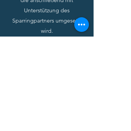
die anschließend mit
Unterstützung des
Sparringpartners umgesetzt
wird.
Mehr zum Sparring erfahren
LÖSUNGEN
DURCH
INTERAKTION
Entwicklung -