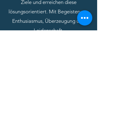
Ziele und erreichen diese
lösungsorientiert. Mit Begeisterung,
Enthusiasmus, Überzeugung und
Leidenschaft.
Coaching - Lösung durch Reflexion
Wenn es um individuelle
Weiterentwicklung und persönliche
Herausforderungen geht, hat ein
Coaching immense Stärken. Begleitet
von einem Coach reflektieren
Sie Ihre
Situation und erkennen Ihr
tatsächliches Anliegen. Sie setzen sich
unter methodischer Anleitung mit sich